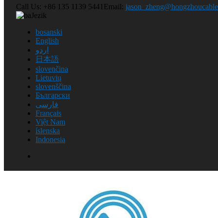
Call Us:
+86 135 1139 5441
Email:
jason_zheng@hongzhoucabl
Jezik
bosanski
English
اردو
日本語
slovenčina
Home
/
Lietuvių
slovenščina
Aplikacija
/ Električne žice za i
Български
فارسی
Français
Primjena solarnog konektora
Việt Nam
Primena kabla za napajanje
íslenska
Primena kabla za skladištenje energije
Indonesia
Primjena jednostrukog bakrenog kabla
Primena PVC fleksibilnog kabla
Električne žice za industriju
Električne žice za transport
Produžni kabl za unutrašnju upotrebu
Produžni kabl za van
LAN kabel za kućnu mrežu
Primjena solarnih i fotonaponskih
kablova