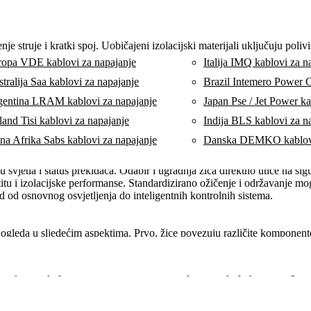
ala imaju odličnu provodljivost. Promjer i materijal vodiča direktno utje
enje struje i kratki spoj. Uobičajeni izolacijski materijali uključuju poli
opa VDE kablovi za napajanje
Italija IMQ kablovi za n
tralija Saa kablovi za napajanje
Brazil Intemero Power 
o bi se oduprle mehaničkim oštećenjima, hemijskoj koroziji i faktorima o
gentina LRAM kablovi za napajanje
Japan Pse / Jet Power ka
land Tisi kablovi za napajanje
Indija BLS kablovi za n
na Afrika Sabs kablovi za napajanje
Danska DEMKO kablovi
orni za sigurnu distribuciju električne energije iz izvora napajanja do 
svjetla i status prekidača. Odabir i ugradnja žica direktno utiče na sig
štitu i izolacijske performanse. Standardizirano ožičenje i održavanje mo
ad od osnovnog osvjetljenja do inteligentnih kontrolnih sistema.
ogleda u sljedećim aspektima. Prvo, žice povezuju različite komponente
 se postiže precizna kontrola i nadzor proizvodnje. Drugo, odabir pravih s
ektromagnetne smetnje, dok uređaji velike snage zahtijevaju kablove koji
s rješavanja problema. Sve u svemu, žice podržavaju prijenos snage i s