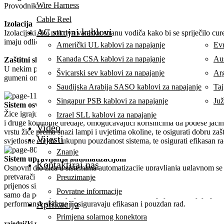
Wire Harness
Provodnik je jezgro žice, obično od bakra ili aluminija jer ova dva met
Cable Reel
Izolacija
AC strujni kablovi
Izolacijski sloj pokriva vanjsku stranu vodiča kako bi se spriječilo cur
imaju odlična izolaciona svojstva i izdržljivost.
Američki UL kablovi za napajanje
Evr
Kanada CSA kablovi za napajanje
Aus
Zaštitni sloj
U nekim primenama, žice takođe zahtevaju dodatne zaštitne slojeve kak
Švicarski sev kablovi za napajanje
Ar
gumeni omotači, ovisno o okruženju korištenja i zahtjevima žica.
Saudijska Arabija SASO kablovi za napajanje
Taj
Singapur PSB kablovi za napajanje
Juž
Sistem osvetljenja
Žice igraju vitalnu ulogu u sistemima rasvjete. Oni ne samo da su odgov
Izrael SLL kablovi za napajanje
i druge kontrolne uređaje, omogućavajući korisnicima da podese jačinu 
Video
vrstu žice prema snazi ​​lampi i uvjetima okoline, te osigurati dobru za
Vijesti
svjetlosne efekte i ukupnu pouzdanost sistema, te osigurati efikasan r
Znanje
Sistem upravljanja automatizacijom
Kontaktiraj nas
Osnovni dio žica u sistemima automatizacije upravljanja uglavnom se 
pretvarači i HMI, osiguravajući efikasan prijenos snage i signala, čime
Preuzimanje
prijenos signala zahtijeva oklopljene kablove kako bi se spriječile el
Povratne informacije
samo da poboljšavaju pouzdanost sistema, već i pojednostavljuju proce
Aplikacija
performanse sistema i osiguravaju efikasan i pouzdan rad.
Primjena solarnog konektora
zajednički problem