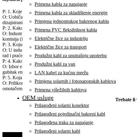
Primena kabla za napajanje
P: 1. Koje vrste električnih žica se obično koriste u industriji?
Primena kabla za skladištenje energije
O: Uobičajene vrste električnih žica koje se koriste u industriji uklj
Primjena jednostrukog bakrenog kabla
dizajniranih za opasna okruženja. Svaki tip služi specifičnim funkcija
P: 2. Kako industrije osiguravaju sigurnost i pouzdanost električnih ins
Primena PVC fleksibilnog kabla
O: Industrije osiguravaju sigurnost i pouzdanost električnih instalaci
Električne žice za industriju
komisija (IEC). Redovno održavanje, pregledi i korištenje žica s odgo
P: 3. Koju ulogu imaju električne žice u industrijskoj automatizaciji?
Električne žice za transport
O: U industrijskoj automatizaciji, električne žice povezuju senzore, 
Produžni kabl za unutrašnju upotrebu
rad i praćenje automatizovanih sistema, čime se povećava efikasnost i
P: 4. Kako izbor električne žice utiče na industrijsku energetsku efika
Produžni kabl za van
O: Izbor električne žice utiče na industrijsku energetsku efikasnost t
gubitak energije i povećava ukupnu efikasnost. Uz to, odgovarajuća iz
LAN kabel za kućnu mrežu
P: 5. Koja su razmatranja važna pri odabiru električnih žica za teška i
Primjena solarnih i fotonaponskih kablova
O: Prilikom odabira električnih žica za oštra industrijska okruženja, 
omotačem, poput onih napravljenih od materijala kao što su PVC, teflon 
Primena višežilnih kablova
OEM usluge
Trebate li
Prilagođeni solarni konektor
Prilagođeni pojedinačni bakreni kabl
Prilagođena traka za napajanje
Prilagođeni solarni kabl
TRAŽIMO D