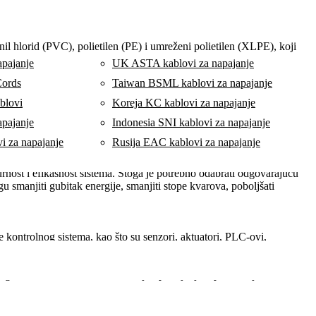
ču na strujni kapacitet žice.
vinil hlorid (PVC), polietilen (PE) i umreženi polietilen (XLPE), koji
apajanje
UK ASTA kablovi za napajanje
Cords
Taiwan BSML kablovi za napajanje
koline. Ovi zaštitni slojevi mogu biti metalne pletenice, oklopi ili
blovi
Koreja KC kablovi za napajanje
apajanje
Indonesia SNI kablovi za napajanje
 za napajanje
Rusija EAC kablovi za napajanje
različitih rasvjetnih uređaja, već i povezuju prekidače, dimere, tajmere
urnost i efikasnost sistema. Stoga je potrebno odabrati odgovarajuću
gu smanjiti gubitak energije, smanjiti stope kvarova, poboljšati
 kontrolnog sistema, kao što su senzori, aktuatori, PLC-ovi,
pecifikacija i tipova žica je ključ stabilnosti sistema. Na primjer,
 mogu izdržati velike struje. Standardizirano ožičenje i održavanje ne
ignala u sistemima automatizacije upravljanja, optimiziraju