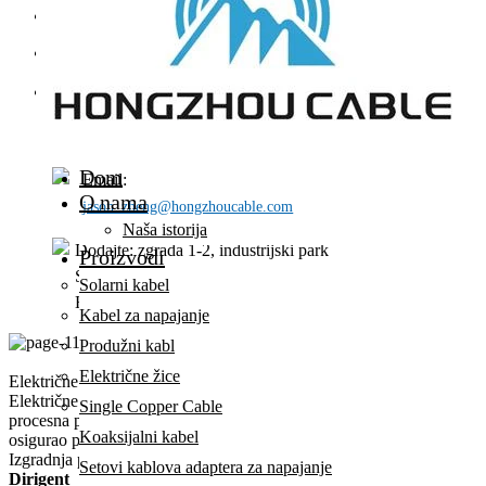
Primena višežilnih kablova
Kontaktirajte nas
Tel: +86-573-83163281
Fax: +86-573-83163280
Dom
Email:
O nama
jason_zheng@hongzhoucable.com
Naša istorija
Dodajte: zgrada 1-2, industrijski park
Proizvodi
Shiquan, grad Tongyuan, okrug
Solarni kabel
Haiyan, grad Jiaxing, Zhejiang
Kabel za napajanje
Produžni kabl
Električne žice
Električne žice za industriju
Električne žice su neophodne u industrijskim okruženjima, koriste se 
Single Copper Cable
procesna postrojenja. Industrijske žice moraju izdržati teške uvjete ka
Koaksijalni kabel
osigurao pouzdan rad.
Izgradnja proizvoda
Setovi kablova adaptera za napajanje
Dirigent