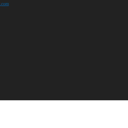
e.com
ndustriju